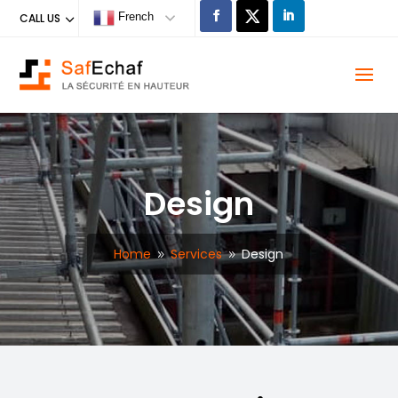
French
CALL US
Design
Home
Services
Design
9
9